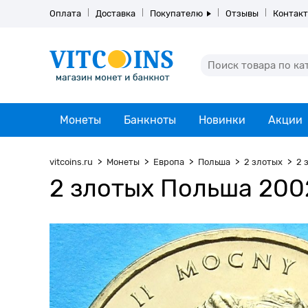
Оплата
Доставка
Покупателю
Отзывы
Контак
Монеты
Банкноты
Новинки
Акции
vitcoins.ru
Монеты
Европа
Польша
2 злотых
2 
2 злотых Польша 2002