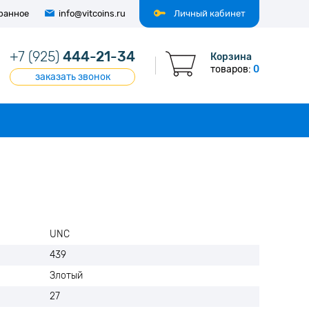
ранное
info@vitcoins.ru
Личный кабинет
+7 (925)
444-21-34
Корзина
товаров:
0
заказать звонок
UNC
439
Злотый
27