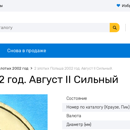
ты
Изб
Снова в продаже
злотых 2002 год
2 злотых Польша 2002 год. Август II Сильный.
 год. Август II Сильный
Состояние
Номер по каталогу (Краузе, Пик)
Валюта
Диаметр (мм)