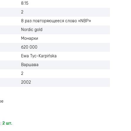
8.15
2
8 раз повторяющееся слово «NBP»
Nordic gold
Монархи
620 000
Ewa Tyc-Karpińska
Варшава
2
2002
ое
:
2 шт.