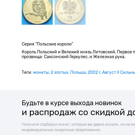
Серия "Польские короли"
Король Польский и Великий князь Литовский, Первое п
прозвища: Саксонский Геркулес, и Железная рука.
Теги:
монеты
2 злотых
Польша
2002 г
Август II Сильны
Будьте в курсе выхода новинок
и распродаж со скидкой д
Получите подборки монет, которые вы давно искали, но не м
индивидуальные скидочные предложения.