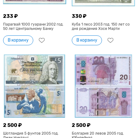
233 ₽
330 ₽
Парагвай 1000 гуарани 2002 год.
Куба 1 песо 2003 год. 150 лет со
50 лет Центральному Банку
дня рождения Хосе Марти
В корзину
В корзину
2 500 ₽
2 500 ₽
Шотландия 5 фунтов 2005 год.
Болгария 20 левов 2005 год.
Джек Никлаус
Юбилейная.