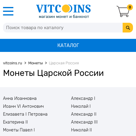
0
КАТАЛОГ
vitcoins.ru
Монеты
Царская Россия
Монеты Царской России
Анна Иоанновна
Александр I
Иоанн VI Антонович
Николай I
Елизавета I Петровна
Александр II
Екатерина II
Александр III
Монеты Павел I
Николай II