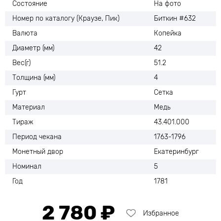
Состояние
На фото
Номер по каталогу (Краузе, Пик)
Биткин #632
Валюта
Копейка
Диаметр (мм)
42
Вес(г)
51.2
Толщина (мм)
4
Гурт
Сетка
Материал
Медь
Тираж
43.401.000
Период чекана
1763-1796
Монетный двор
Екатеринбург
Номинал
5
Год
1781
2 780 ₽
Избранное