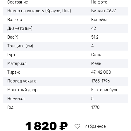
Состояние
На фото
Номер по каталогу (Краузе, Пик)
Биткин #627
Валюта
Копейка
Диаметр (мм)
42
Вес(г)
51.2
Толщина (мм)
4
Гурт
Сетка
Материал
Медь
Тираж
47.142.000
Период чекана
1763-1796
Монетный двор
Екатеринбург
Номинал
5
Год
1778
1 820 ₽
Избранное