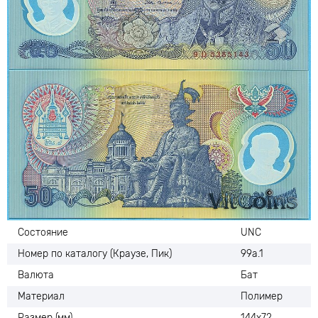
Состояние
UNC
Номер по каталогу (Краузе, Пик)
99а.1
Валюта
Бат
Материал
Полимер
Размер (мм)
144х72