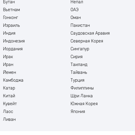
Бутан
Непал
Вьетнам
ОАЭ
Гонконг
Оман
Израиль
Пакистан
Индия
Саудовская Аравия
Индонезия
Северная Корея
Иордания
Сингапур
Ирак
Сирия
Иран
Таиланд
Йемен
Тайвань
Камбоджа
Турция
Катар
Филиппины
Китай
Шри Ланка
Кувейт
Южная Корея
Лаос
Япония
Ливан