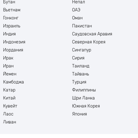
Бутан
Непал
Вьетнам
ОАЭ
Гонконг
Оман
Израиль
Пакистан
Индия
Саудовская Аравия
Индонезия
Северная Корея
Иордания
Сингапур
Ирак
Сирия
Иран
Таиланд
Йемен
Тайвань
Камбоджа
Турция
Катар
Филиппины
Китай
Шри Ланка
Кувейт
Южная Корея
Лаос
Япония
Ливан