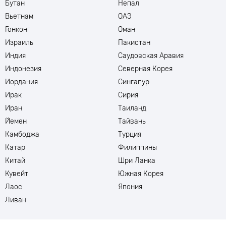
Бутан
Непал
Вьетнам
ОАЭ
Гонконг
Оман
Израиль
Пакистан
Индия
Саудовская Аравия
Индонезия
Северная Корея
Иордания
Сингапур
Ирак
Сирия
Иран
Таиланд
Йемен
Тайвань
Камбоджа
Турция
Катар
Филиппины
Китай
Шри Ланка
Кувейт
Южная Корея
Лаос
Япония
Ливан