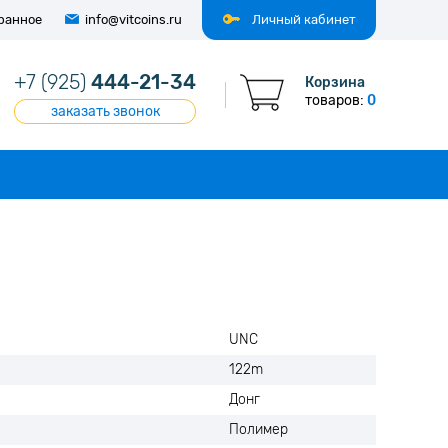
ранное
info@vitcoins.ru
Личный кабинет
+7 (925)
444-21-34
Корзина
товаров:
0
заказать звонок
UNC
122m
Донг
Полимер