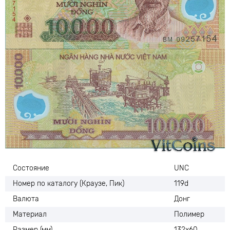
Состояние
UNC
Номер по каталогу (Краузе, Пик)
119d
Валюта
Донг
Материал
Полимер
Размер (мм)
132х60