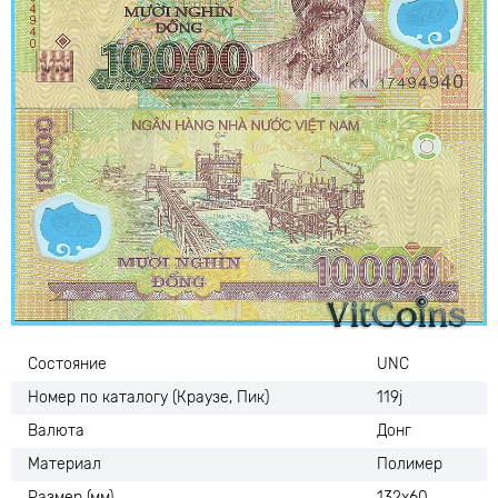
Состояние
UNC
Номер по каталогу (Краузе, Пик)
119j
Валюта
Донг
Материал
Полимер
Размер (мм)
132х60