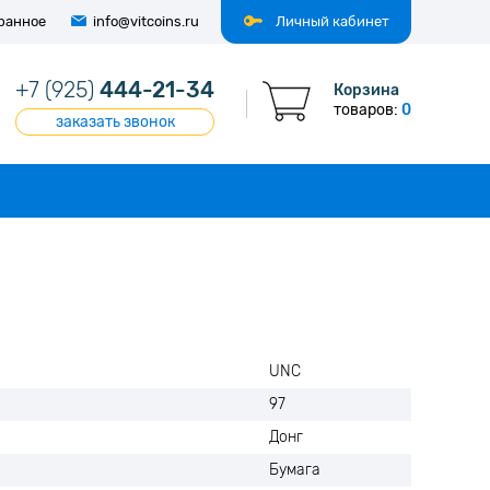
ранное
info@vitcoins.ru
Личный кабинет
+7 (925)
444-21-34
Корзина
товаров:
0
заказать звонок
UNC
97
Донг
Бумага