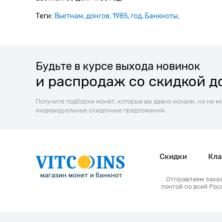
Теги:
Вьетнам
донгов
1985
год
Банкноты
Будьте в курсе выхода новинок
и распродаж со скидкой д
Получите подборки монет, которые вы давно искали, но не м
индивидуальные скидочные предложения.
Скидки
Кла
Отправляем зака
почтой по всей Рос