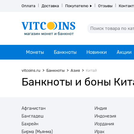
Оплата
Доставка
Покупателю
Отзывы
Контак
Монеты
Банкноты
Новинки
Акции
vitcoins.ru
Банкноты
Азия
Китай
Банкноты и боны Кит
Афганистан
Индия
Бангладеш
Индонезия
Бахрейн
Иордания
Бирма (Мьянма)
Ирак