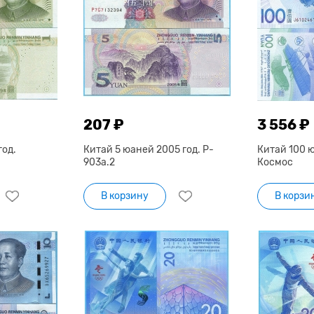
207 ₽
3 556 ₽
год.
Китай 5 юаней 2005 год. P-
Китай 100 ю
903а.2
Космос
В корзину
В корзи