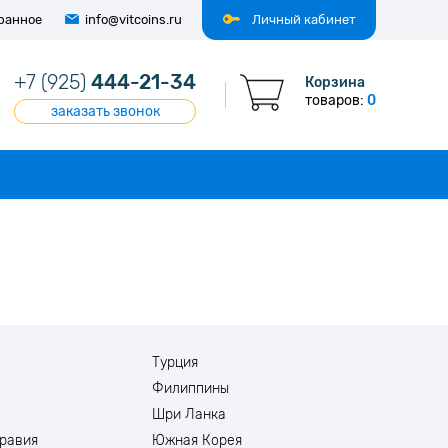
ранное
info@vitcoins.ru
Личный кабинет
+7 (925)
444-21-34
Корзина
товаров:
0
заказать звонок
Турция
Филиппины
Шри Ланка
равия
Южная Корея