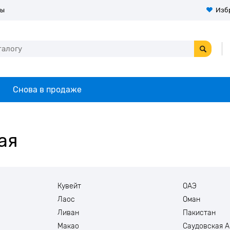
ты
Изб
Снова в продаже
ая
Кувейт
ОАЭ
Лаос
Оман
Ливан
Пакистан
Макао
Саудовская А