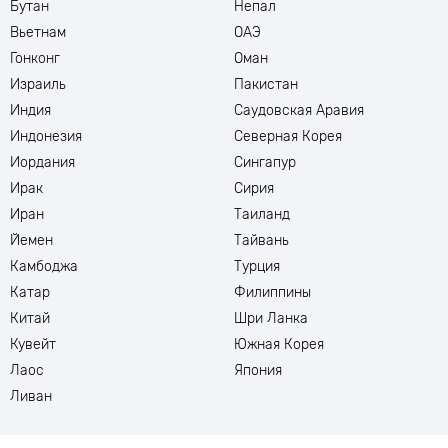
Бутан
Непал
Вьетнам
ОАЭ
Гонконг
Оман
Израиль
Пакистан
Индия
Саудовская Аравия
Индонезия
Северная Корея
Иордания
Сингапур
Ирак
Сирия
Иран
Таиланд
Йемен
Тайвань
Камбоджа
Турция
Катар
Филиппины
Китай
Шри Ланка
Кувейт
Южная Корея
Лаос
Япония
Ливан