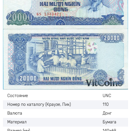
Состояние
UNC
Номер по каталогу (Краузе, Пик)
110
Валюта
Донг
Материал
Бумага
Размер (мм)
140х69