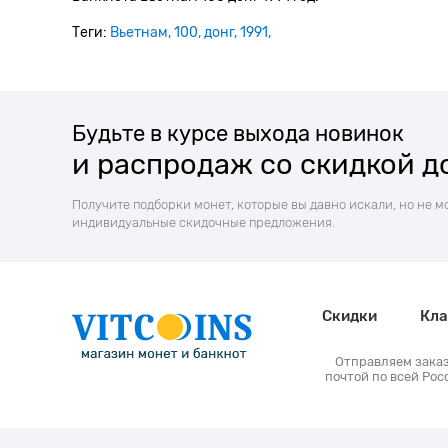
Теги:
Вьетнам
100
донг
1991
Будьте в курсе выхода новинок
и распродаж со скидкой д
Получите подборки монет, которые вы давно искали, но не м
индивидуальные скидочные предложения.
Скидки
Кла
Отправляем зака
почтой по всей Рос