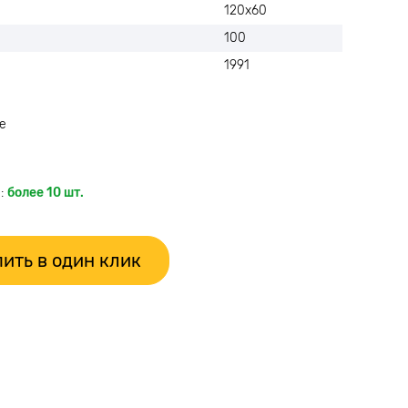
120х60
100
1991
е
:
более 10 шт.
ить в один клик