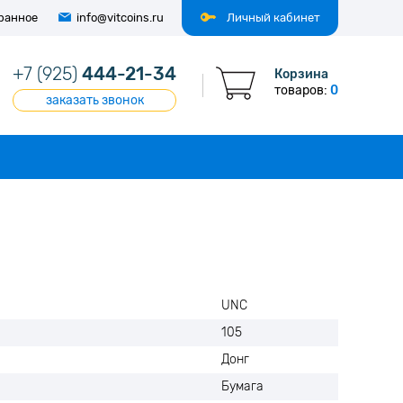
ранное
info@vitcoins.ru
Личный кабинет
+7 (925)
444-21-34
Корзина
товаров:
0
заказать звонок
UNC
105
Донг
Бумага