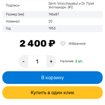
Serm Vinicchayakul и Dr. Пуэй
Подписи
Унгпхакорн. (41)
Размер (мм)
146х87
Номинал
20
Год
1953
2 400 ₽
Избранное
-
+
Наличие:
2 шт.
В корзину
Купить в один клик