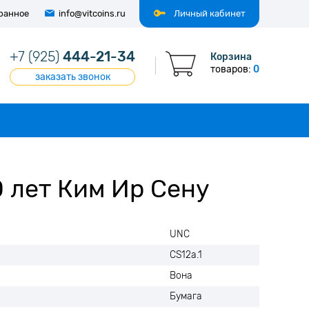
ранное
info@vitcoins.ru
Личный кабинет
+7 (925)
444-21-34
Корзина
товаров:
0
заказать звонок
0 лет Ким Ир Сену
UNC
CS12a.1
Вона
Бумага