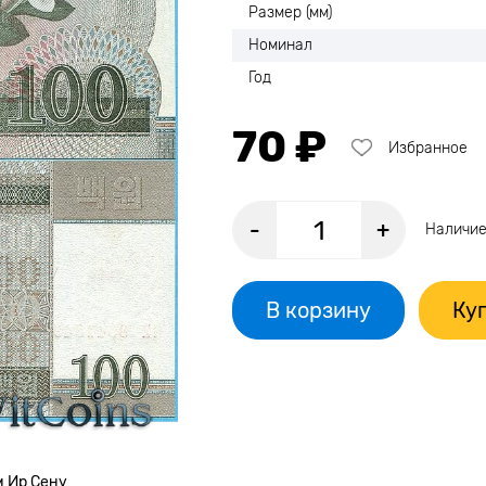
Размер (мм)
Номинал
Год
70 ₽
Избранное
-
+
Наличие
В корзину
Куп
м Ир Сену