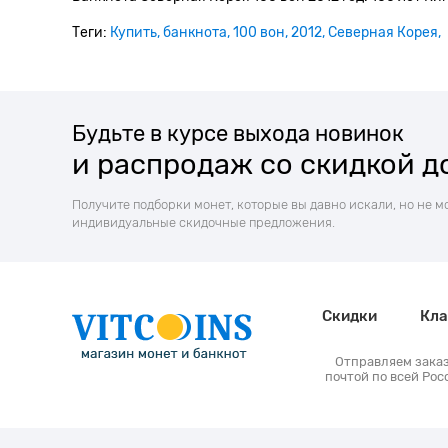
Теги:
Купить
банкнота
100 вон
2012
Северная Корея
Будьте в курсе выхода новинок
и распродаж со скидкой д
Получите подборки монет, которые вы давно искали, но не м
индивидуальные скидочные предложения.
Скидки
Кла
Отправляем зака
почтой по всей Рос