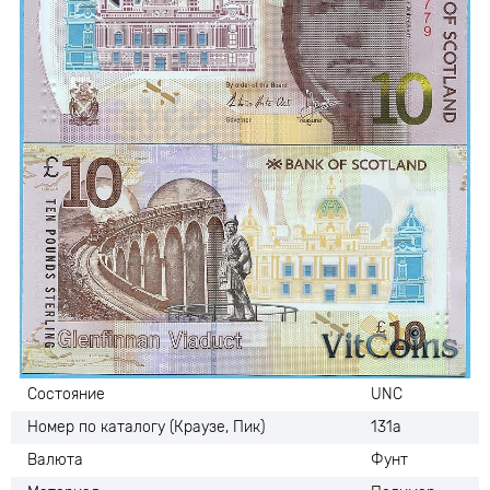
Состояние
UNC
Номер по каталогу (Краузе, Пик)
131а
Валюта
Фунт