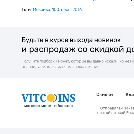
Теги:
Мексика
100
песо
2016
Будьте в курсе выхода новинок
и распродаж со скидкой д
Получите подборки монет, которые вы давно искали, но не м
индивидуальные скидочные предложения.
Скидки
Кла
Отправляем зака
почтой по всей Рос