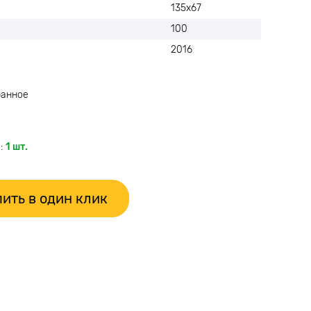
135х67
100
2016
ранное
:
1 шт.
ить в один клик