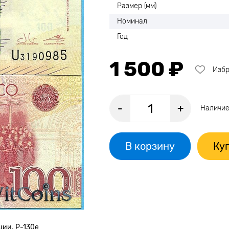
Размер (мм)
Номинал
Год
1 500 ₽
Изб
-
+
Наличие
В корзину
Куп
ции. Р-130е