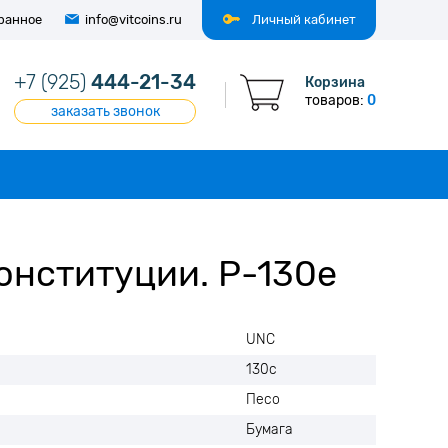
ранное
info@vitcoins.ru
Личный кабинет
+7 (925)
444-21-34
Корзина
товаров:
0
заказать звонок
Конституции. Р-130е
UNC
130с
Песо
Бумага