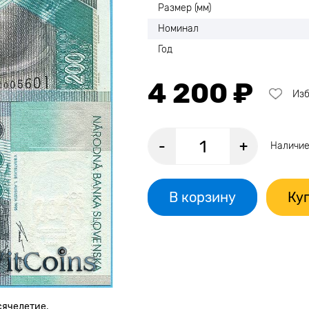
Размер (мм)
Номинал
Год
4 200 ₽
Из
-
+
Наличие
В корзину
Куп
сячелетие.