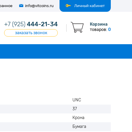
ранное
info@vitcoins.ru
Личный кабинет
+7 (925)
444-21-34
Корзина
товаров:
0
заказать звонок
UNC
37
Крона
Бумага