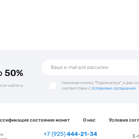
о
50%
Нажимая кнопку "Подписаться", я даю с
огли найти и
соответствии с
Условиями соглашения
ссификация состояния монет
О нас
Условия сог
+7 (925)
444-21-34
зы
E-
сии!