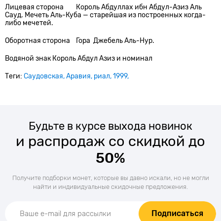
Лицевая сторона
Король Абдуллах ибн Абдул-Азиз Аль
Сауд. Мечеть Аль-Куба — старейшая из построенных когда-
либо мечетей.
Оборотная сторона
Гора Джебель Аль-Нур.
Водяной знак
Король Абдул Азиз и номинал
Теги:
Саудовская
Аравия
риал
1999
Будьте в курсе выхода новинок
и распродаж со скидкой до
50%
Получите подборки монет, которые вы давно искали, но не могли
найти и индивидуальные скидочные предложения.
Подписаться