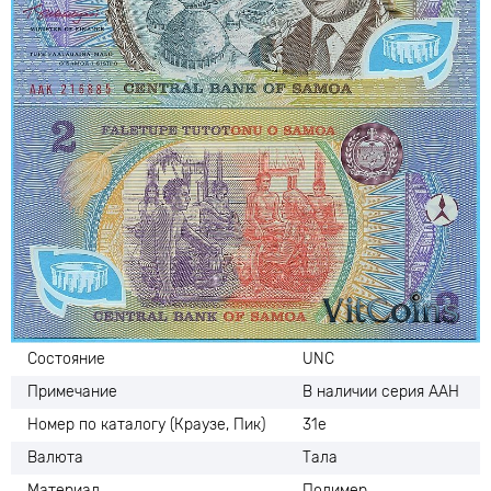
Состояние
UNC
Примечание
В наличии серия ААН
Номер по каталогу (Краузе, Пик)
31е
Валюта
Тала
Материал
Полимер