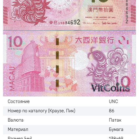
Состояние
UNC
Номер по каталогу (Краузе, Пик)
86
Валюта
Патак
Материал
Бумага
Размер (мм)
138х69