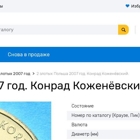
ты
Изб
Снова в продаже
злотых 2007 год
2 злотых Польша 2007 год. Конрад Коженёвский.
7 год. Конрад Коженёвск
Состояние
Номер по каталогу (Краузе, Пик)
Валюта
Диаметр (мм)