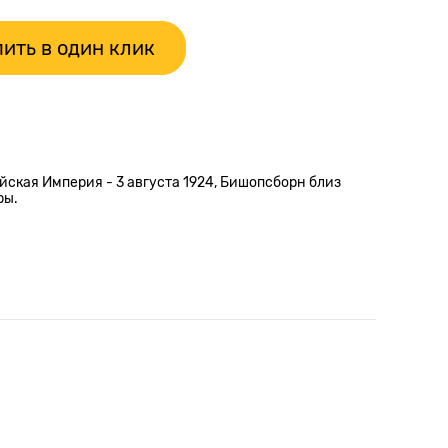
ить в один клик
йская Империя - 3 августа 1924, Бишопсборн близ
ры.