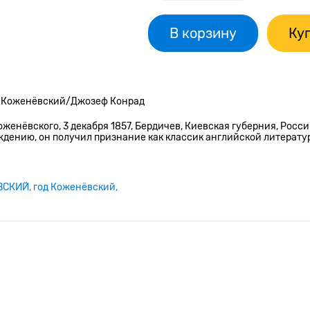
В корзину
Куп
еф Коженёвский/Джозеф Конрад
енёвского, 3 декабря 1857, Бердичев, Киевская губерния, Росси
ждению, он получил признание как классик английской литерату
ВСКИЙ
год Коженёвский