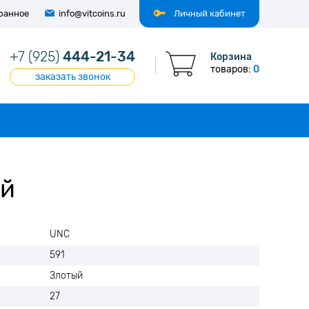
ранное
info@vitcoins.ru
Личный кабинет
+7 (925)
444-21-34
Корзина
товаров:
0
заказать звонок
ий
UNC
591
Злотый
27