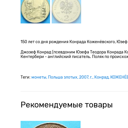
150 лет со дня рождения Конрада Коженёвского, Юз
Джозеф Конрад (псевдоним Юзефа Теодора Конрада Кож
Кентербери - английский писатель. Поляк по происхо
Теги:
монеты
Польша злотых
2007
г.
Конрад
КОЖЕНЁ
Рекомендуемые товары