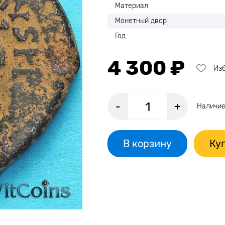
Материал
Монетный двор
Год
4 300 ₽
Из
-
+
Наличие
В корзину
Куп