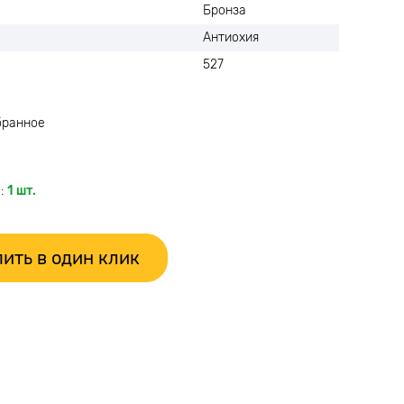
Бронза
Антиохия
527
бранное
:
1 шт.
ить в один клик