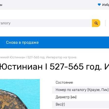
ты
Изб
Снова в продаже
уммий Юстиниан I 527-565 год. Император на троне.
Юстиниан I 527-565 год. 
Состояние
Номер по каталогу (Краузе, Пик)
Диаметр (мм)
Вес(г)