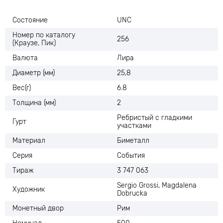
Состояние
UNC
Номер по каталогу
256
(Краузе, Пик)
Валюта
Лира
Диаметр (мм)
25,8
Вес(г)
6.8
Толщина (мм)
2
Ребристый с гладкими
Гурт
участками
Материал
Биметалл
Серия
События
Тираж
3 747 063
Sergio Grossi, Magdalena
Художник
Dobrucka
Монетный двор
Рим