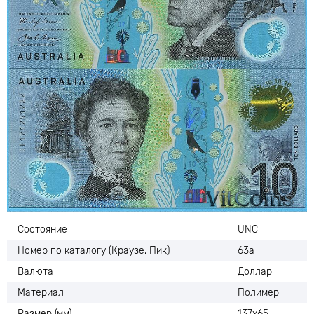
Состояние
UNC
Номер по каталогу (Краузе, Пик)
63а
Валюта
Доллар
Материал
Полимер
Размер (мм)
137х65