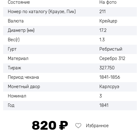
Состояние
На фото
Номер по каталогу (Краузе, Пик)
211
Валюта
Крейцер
Диаметр (мм)
17.2
Вес(г)
1.3
Гурт
Ребристый
Материал
Серебро 312
Тираж
327.750
Период чекана
1841-1856
Монетный двор
Карлсруэ
Номинал
3
Год
1841
820 ₽
Избранное