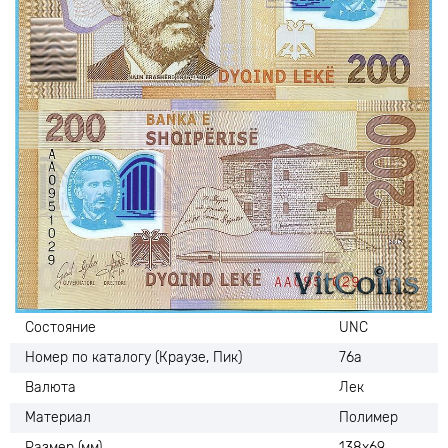
Состояние
UNC
Номер по каталогу (Краузе, Пик)
76а
Валюта
Лек
Материал
Полимер
Размер (мм)
138х69