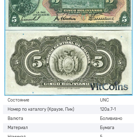
Состояние
UNC
Номер по каталогу (Краузе, Пик)
120а.7-1
Валюта
Боливиано
Материал
Бумага
Номинал
5