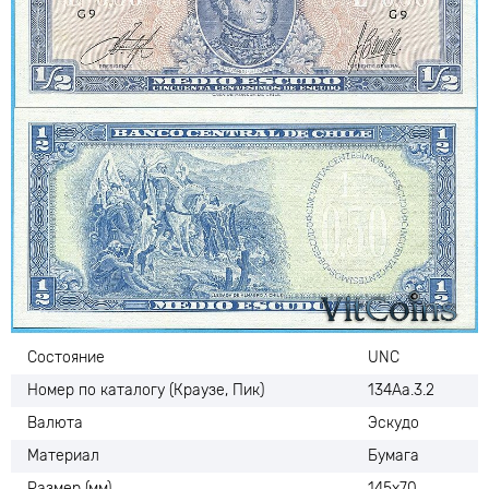
Состояние
UNC
Номер по каталогу (Краузе, Пик)
134Аа.3.2
Валюта
Эскудо
Материал
Бумага
Размер (мм)
145х70