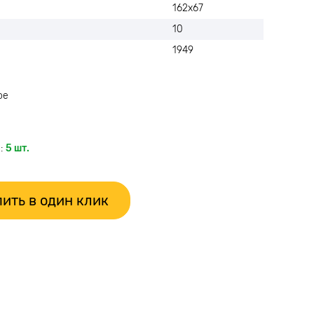
162х67
10
1949
ое
:
5 шт.
ить в один клик