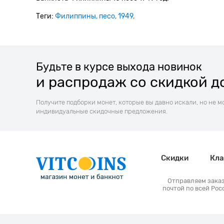
Теги:
Филиппины
песо
1949
Будьте в курсе выхода новинок
и распродаж со скидкой д
Получите подборки монет, которые вы давно искали, но не м
индивидуальные скидочные предложения.
Скидки
Кла
Отправляем зака
почтой по всей Рос