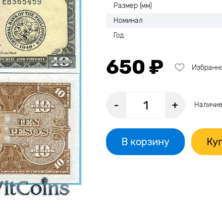
Размер (мм)
Номинал
Год
650 ₽
Избранн
-
+
Наличие
В корзину
Куп