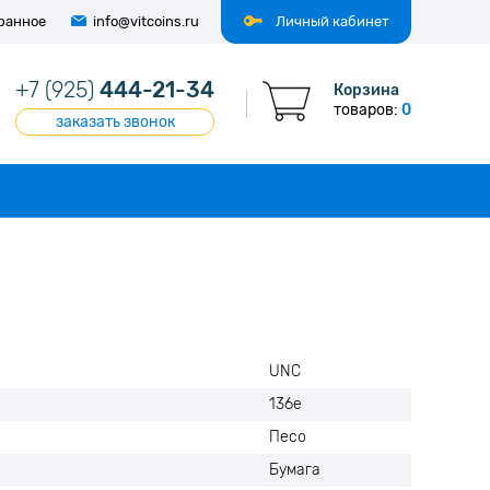
ранное
info@vitcoins.ru
Личный кабинет
+7 (925)
444-21-34
Корзина
товаров:
0
заказать звонок
UNC
136е
Песо
Бумага