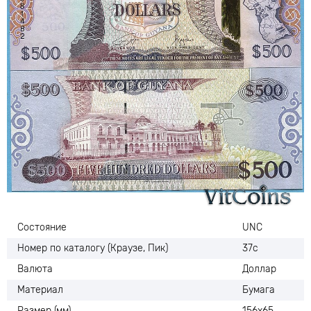
Состояние
UNC
Номер по каталогу (Краузе, Пик)
37с
Валюта
Доллар
Материал
Бумага
Размер (мм)
156х65