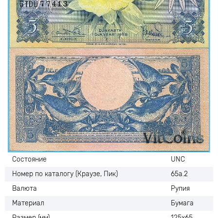
Состояние
UNC
Номер по каталогу (Краузе, Пик)
65а.2
Валюта
Рупия
Материал
Бумага
Размер (мм)
125х65