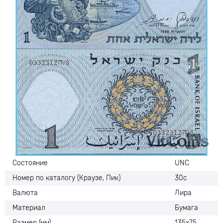
Состояние
UNC
Номер по каталогу (Краузе, Пик)
30c
Валюта
Лира
Материал
Бумага
Размер (мм)
135х75