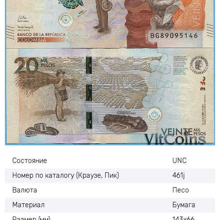
Состояние
UNC
Номер по каталогу (Краузе, Пик)
461j
Валюта
Песо
Материал
Бумага
Размер (мм)
143х66