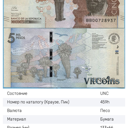
Состояние
UNC
Номер по каталогу (Краузе, Пик)
459h
Валюта
Песо
Материал
Бумага
Размер (мм)
133х66