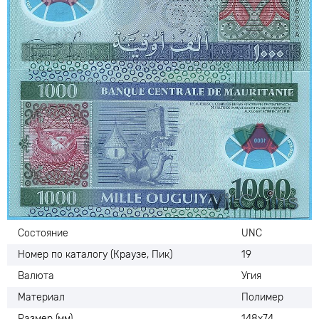
Состояние
UNC
Номер по каталогу (Краузе, Пик)
19
Валюта
Угия
Материал
Полимер
Размер (мм)
148х74