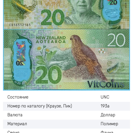
Состояние
UNC
Номер по каталогу (Краузе, Пик)
193а
Валюта
Доллар
Материал
Полимер
Серия
Фауна