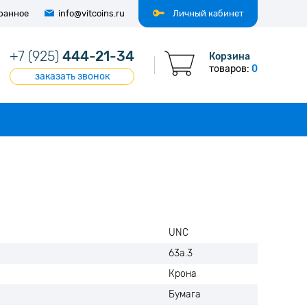
ранное
info@vitcoins.ru
Личный кабинет
+7 (925)
444-21-34
Корзина
товаров:
0
заказать звонок
UNC
63a.3
Крона
Бумага