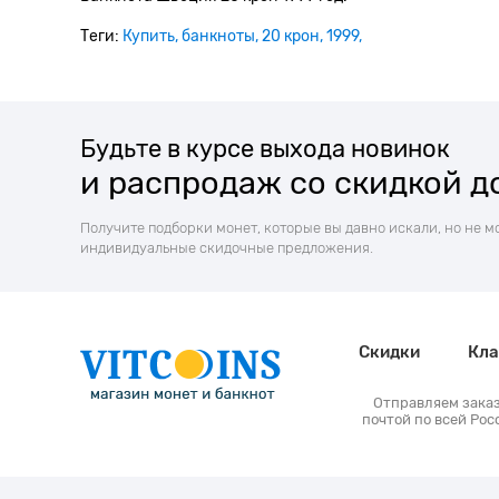
Теги:
Купить
банкноты
20 крон
1999
Будьте в курсе выхода новинок
и распродаж со скидкой д
Получите подборки монет, которые вы давно искали, но не м
индивидуальные скидочные предложения.
Скидки
Кла
Отправляем зака
почтой по всей Рос