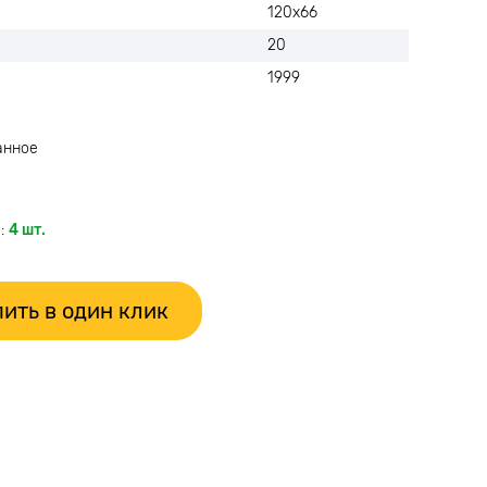
120х66
20
1999
анное
:
4 шт.
ить в один клик