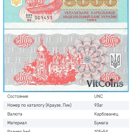
Состояние
UNC
Номер по каталогу (Краузе, Пик)
93ar
Валюта
Карбованец
Материал
Бумага
Размер (мм)
105х54