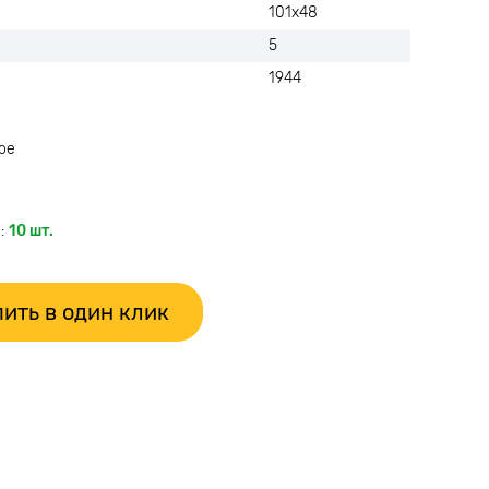
101х48
5
1944
ое
:
10 шт.
ить в один клик