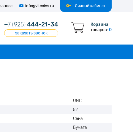
ранное
info@vitcoins.ru
Личный кабинет
+7 (925)
444-21-34
Корзина
товаров:
0
заказать звонок
UNC
52
Сена
Бумага