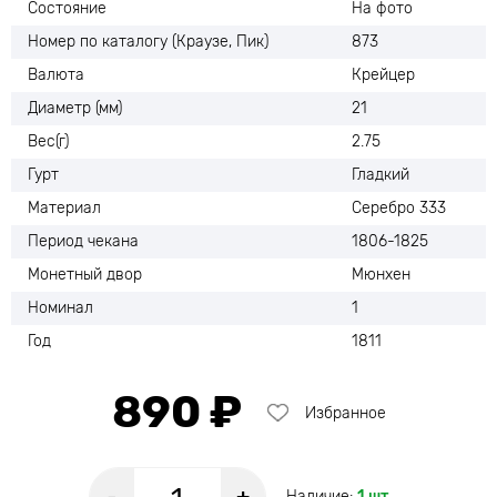
Состояние
На фото
Номер по каталогу (Краузе, Пик)
873
Валюта
Крейцер
Диаметр (мм)
21
Вес(г)
2.75
Гурт
Гладкий
Материал
Серебро 333
Период чекана
1806-1825
Монетный двор
Мюнхен
Номинал
1
Год
1811
890 ₽
Избранное
Наличие:
1 шт.