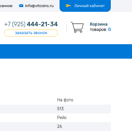
ранное
info@vitcoins.ru
Личный кабинет
+7 (925)
444-21-34
Корзина
товаров:
0
заказать звонок
На фото
513
Рейс
26