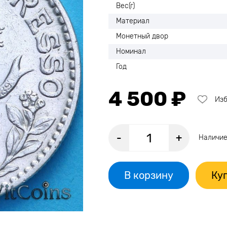
Вес(г)
Материал
Монетный двор
Номинал
Год
4 500 ₽
Из
-
+
Наличие
В корзину
Куп