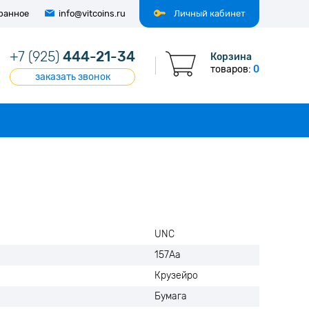
ранное
info@vitcoins.ru
Личный кабинет
+7 (925)
444-21-34
Корзина
товаров:
0
заказать звонок
UNC
157Аa
Крузейро
Бумага