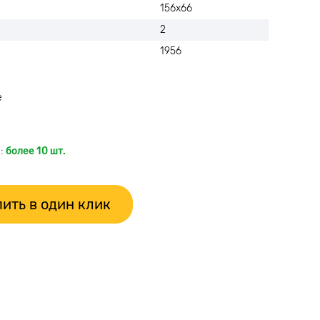
156х66
2
1956
е
:
более 10 шт.
ить в один клик