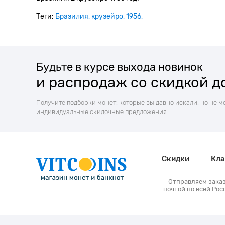
Теги:
Бразилия
крузейро
1956
Будьте в курсе выхода новинок
и распродаж со скидкой д
Получите подборки монет, которые вы давно искали, но не м
индивидуальные скидочные предложения.
Скидки
Кла
Отправляем зака
почтой по всей Рос