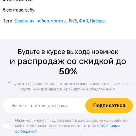
5 сентаво, зебу.
Теги:
Бразилия
набор
монеты
1975
ФАО
Наборы
Будьте в курсе выхода новинок
и распродаж со скидкой до
50%
Получите подборки монет, которые вы давно искали, но не могли
найти и индивидуальные скидочные предложения.
Подписаться
Нажимая кнопку "Подписаться", я даю согласие на обработку
моих персональных данных в соответствии с
Условиями
соглашения