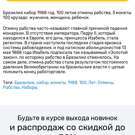
Бразилия набор 1988 год. 100 летие отмены рабства, 3 монеты
100 крузадо: мужчина, женщина, ребенок
Отмену рабства часто называют главной причиной падения
монархии. В отсутствие императора, Педру II, который
находился в Европе, его дочь, принцесса Изабель, стала
регентом. В стране наступила последняя стадия кризиса
системы рабовладения, и под натиском аболиционистов 13
мая 1888 года Изабель подписала так называемый «Золотой
закон», по которому рабство в Бразилии отменялось. На
самом деле, отмена рабства стала результатом постоянного
давления Великобритании на бразильские власти с целью
положить конец работорговле.
Теги:
Бразилия
набор
монеты
1988
100
Лет
Отмены
Рабства
Наборы
Будьте в курсе выхода новинок
и распродаж со скидкой до