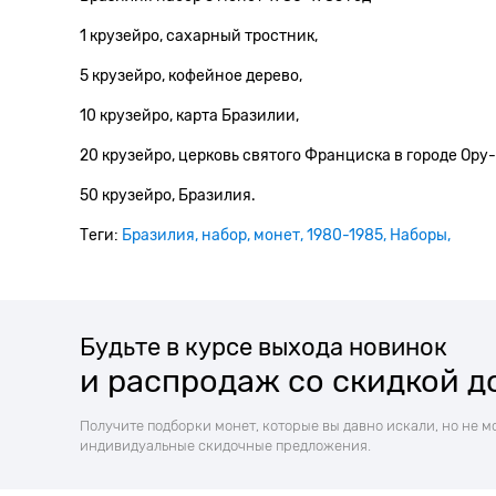
1 крузейро, сахарный тростник,
5 крузейро, кофейное дерево,
10 крузейро, карта Бразилии,
20 крузейро, церковь святого Франциска в городе Ору-
50 крузейро, Бразилия.
Теги:
Бразилия
набор
монет
1980-1985
Наборы
Будьте в курсе выхода новинок
и распродаж со скидкой д
Получите подборки монет, которые вы давно искали, но не м
индивидуальные скидочные предложения.